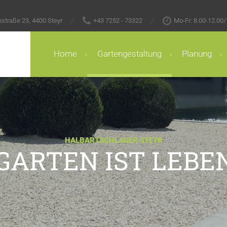
straße 23, 4400 Steyr
+43 7252 - 73322
Mo-Fr: 8.00-12.00
Home
Gartengestaltung
Planung
HALBARTSCHLAGER STEYR
GARTEN IST LEBE